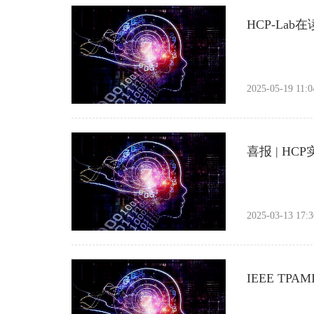
HCP-Lab
2025-05-19 11:0
喜报 | HC
2025-03-13 17:3
IEEE TP