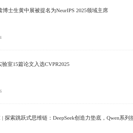
在读博士生黄中展被提名为NeurIPS 2025领域主席
4
P实验室15篇论文入选CVPR2025
6
AMI | 探索跳跃式思维链：DeepSeek创造力垫底，Qwen