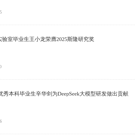
5
CP实验室毕业生王小龙荣膺2025斯隆研究奖
0
优秀本科毕业生辛华剑为DeepSeek大模型研发做出贡献
6